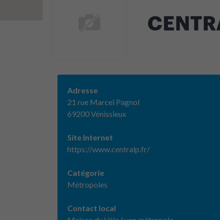
CENTR
Adresse
21 rue Marcel Pagnol
69200 Vénissieux
Site Internet
https://www.centralp.fr/
Catégorie
Métropoles
Contact local
Maison du Vélo Lyon métropole