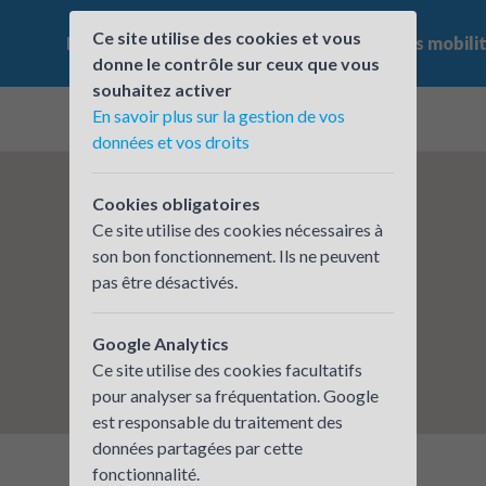
Ce site utilise des cookies et vous
Le challenge
Qui participe ?
Les offres mobili
donne le contrôle sur ceux que vous
souhaitez activer
En savoir plus sur la gestion de vos
données et vos droits
Cookies obligatoires
Ce site utilise des cookies nécessaires à
son bon fonctionnement. Ils ne peuvent
pas être désactivés.
Google Analytics
Ce site utilise des cookies facultatifs
pour analyser sa fréquentation. Google
est responsable du traitement des
données partagées par cette
fonctionnalité.