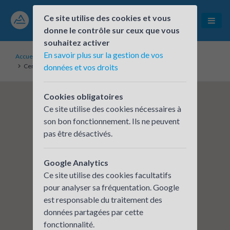
Ce site utilise des cookies et vous
donne le contrôle sur ceux que vous
souhaitez activer
En savoir plus sur la gestion de vos
Accueil
Établissements inscrits
Centre des finances publiques Voiron
données et vos droits
Cookies obligatoires
Ce site utilise des cookies nécessaires à
son bon fonctionnement. Ils ne peuvent
pas être désactivés.
Google Analytics
Ce site utilise des cookies facultatifs
pour analyser sa fréquentation. Google
est responsable du traitement des
données partagées par cette
fonctionnalité.