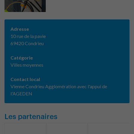
Adresse
10 rue de la pavie
69420 Condrieu
Catégorie
Villes moyennes
Contact local
Vienne Condrieu Agglomération avec l'appui de
l'AGEDEN
Les partenaires