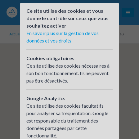
Ce site utilise des cookies et vous
donne le contrôle sur ceux que vous
souhaitez activer
En savoir plus sur la gestion de vos
Accueil
Établissements inscrits
Centre Hospitalier de Condrieu
données et vos droits
Cookies obligatoires
Ce site utilise des cookies nécessaires à
son bon fonctionnement. Ils ne peuvent
pas être désactivés.
Google Analytics
Ce site utilise des cookies facultatifs
pour analyser sa fréquentation. Google
est responsable du traitement des
données partagées par cette
fonctionnalité.