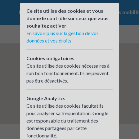
Ce site utilise des cookies et vous
Le challenge
Qui participe ?
Les offres mobili
donne le contrôle sur ceux que vous
souhaitez activer
En savoir plus sur la gestion de vos
données et vos droits
Cookies obligatoires
Ce site utilise des cookies nécessaires à
son bon fonctionnement. Ils ne peuvent
pas être désactivés.
Google Analytics
Ce site utilise des cookies facultatifs
pour analyser sa fréquentation. Google
est responsable du traitement des
données partagées par cette
fonctionnalité.