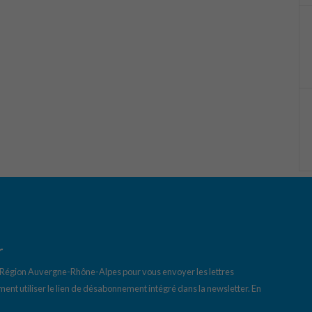
r
a Région Auvergne-Rhône-Alpes pour vous envoyer les lettres
ent utiliser le lien de désabonnement intégré dans la newsletter.
En