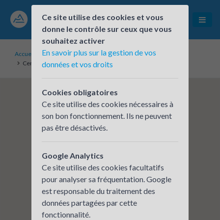
Ce site utilise des cookies et vous
donne le contrôle sur ceux que vous
souhaitez activer
En savoir plus sur la gestion de vos
Accueil
Établissements inscrits
Centre Social AFB Buis les Baronnies
données et vos droits
Cookies obligatoires
Ce site utilise des cookies nécessaires à
son bon fonctionnement. Ils ne peuvent
pas être désactivés.
Google Analytics
Ce site utilise des cookies facultatifs
pour analyser sa fréquentation. Google
est responsable du traitement des
données partagées par cette
fonctionnalité.