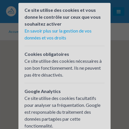
Ce site utilise des cookies et vous
donne le contrôle sur ceux que vous
souhaitez activer
En savoir plus sur la gestion de vos
Accueil
Établissements inscrits
CERA - AMBERIEU
données et vos droits
Cookies obligatoires
Ce site utilise des cookies nécessaires à
son bon fonctionnement. Ils ne peuvent
pas être désactivés.
Google Analytics
Ce site utilise des cookies facultatifs
pour analyser sa fréquentation. Google
est responsable du traitement des
données partagées par cette
fonctionnalité.