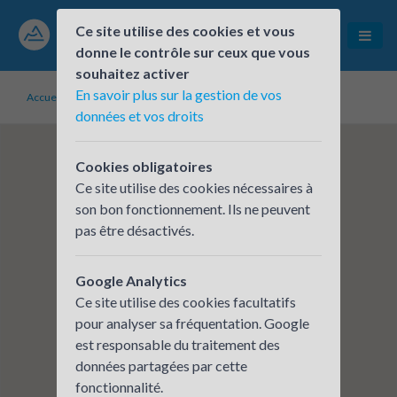
Ce site utilise des cookies et vous
donne le contrôle sur ceux que vous
souhaitez activer
En savoir plus sur la gestion de vos
Accueil
Établissements inscrits
CERA - ANNECY CARNOT
données et vos droits
Cookies obligatoires
Ce site utilise des cookies nécessaires à
son bon fonctionnement. Ils ne peuvent
pas être désactivés.
Google Analytics
Ce site utilise des cookies facultatifs
pour analyser sa fréquentation. Google
est responsable du traitement des
données partagées par cette
fonctionnalité.