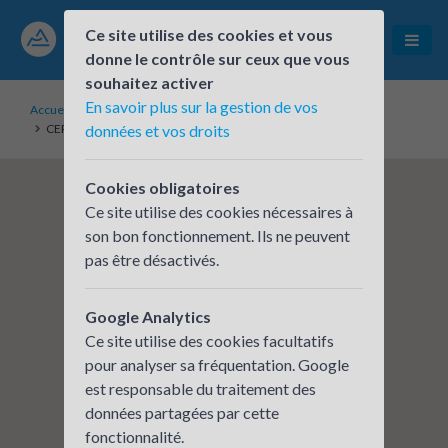
Ce site utilise des cookies et vous
donne le contrôle sur ceux que vous
souhaitez activer
En savoir plus sur la gestion de vos
Accueil
Établissements inscrits
CERA - BELLEGARDE S/VALSERHONE
données et vos droits
Cookies obligatoires
Ce site utilise des cookies nécessaires à
son bon fonctionnement. Ils ne peuvent
pas être désactivés.
Google Analytics
Ce site utilise des cookies facultatifs
pour analyser sa fréquentation. Google
est responsable du traitement des
données partagées par cette
fonctionnalité.