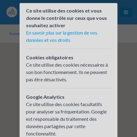
Ce site utilise des cookies et vous
donne le contrôle sur ceux que vous
souhaitez activer
En savoir plus sur la gestion de vos
Accueil
Établissements inscrits
CERA - BOIRON
données et vos droits
Cookies obligatoires
Ce site utilise des cookies nécessaires à
son bon fonctionnement. Ils ne peuvent
pas être désactivés.
Google Analytics
Ce site utilise des cookies facultatifs
pour analyser sa fréquentation. Google
est responsable du traitement des
données partagées par cette
fonctionnalité.