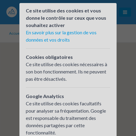
Ce site utilise des cookies et vous
donne le contrôle sur ceux que vous
souhaitez activer
En savoir plus sur la gestion de vos
Accueil
Établissements inscrits
CERA - CHAMBERY JOPPET
données et vos droits
Cookies obligatoires
Ce site utilise des cookies nécessaires à
son bon fonctionnement. Ils ne peuvent
pas être désactivés.
Google Analytics
Ce site utilise des cookies facultatifs
pour analyser sa fréquentation. Google
est responsable du traitement des
données partagées par cette
fonctionnalité.