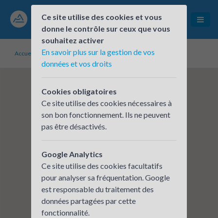
Ce site utilise des cookies et vous
donne le contrôle sur ceux que vous
souhaitez activer
En savoir plus sur la gestion de vos
Accueil
Établissements inscrits
CERA - CHARTREUSE VS
données et vos droits
Cookies obligatoires
Ce site utilise des cookies nécessaires à
son bon fonctionnement. Ils ne peuvent
pas être désactivés.
Google Analytics
Ce site utilise des cookies facultatifs
pour analyser sa fréquentation. Google
est responsable du traitement des
données partagées par cette
fonctionnalité.