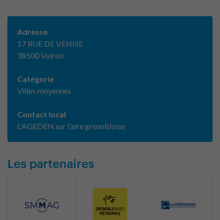
Adresse
17 RUE DE VENISE
38500 Voiron
Catégorie
Villes moyennes
Contact local
L'AGEDEN sur l'aire grenobloise
Les partenaires