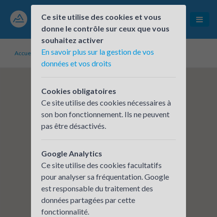
Ce site utilise des cookies et vous
donne le contrôle sur ceux que vous
souhaitez activer
En savoir plus sur la gestion de vos
Accueil
Établissements inscrits
CERA - CRAN CHORUS
données et vos droits
Cookies obligatoires
Ce site utilise des cookies nécessaires à
son bon fonctionnement. Ils ne peuvent
pas être désactivés.
Google Analytics
Ce site utilise des cookies facultatifs
pour analyser sa fréquentation. Google
est responsable du traitement des
données partagées par cette
fonctionnalité.