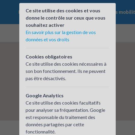
Ce site utilise des cookies et vous
Le challenge
Qui participe ?
Les offres mobili
donne le contrôle sur ceux que vous
souhaitez activer
En savoir plus sur la gestion de vos
données et vos droits
Cookies obligatoires
Ce site utilise des cookies nécessaires à
son bon fonctionnement. Ils ne peuvent
pas être désactivés.
Google Analytics
Ce site utilise des cookies facultatifs
pour analyser sa fréquentation. Google
est responsable du traitement des
données partagées par cette
fonctionnalité.