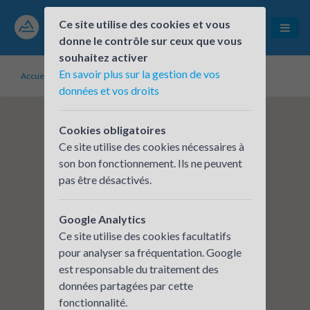
Ce site utilise des cookies et vous
donne le contrôle sur ceux que vous
souhaitez activer
En savoir plus sur la gestion de vos
Accueil
Établissements inscrits
CERA - FONTAINES S SAONE
données et vos droits
Cookies obligatoires
Ce site utilise des cookies nécessaires à
son bon fonctionnement. Ils ne peuvent
pas être désactivés.
Google Analytics
Ce site utilise des cookies facultatifs
pour analyser sa fréquentation. Google
est responsable du traitement des
données partagées par cette
fonctionnalité.