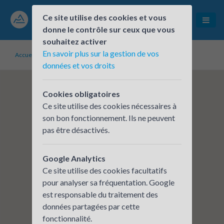
Ce site utilise des cookies et vous
donne le contrôle sur ceux que vous
souhaitez activer
En savoir plus sur la gestion de vos
Accueil
Établissements inscrits
CERA - GEX
données et vos droits
Cookies obligatoires
Ce site utilise des cookies nécessaires à
son bon fonctionnement. Ils ne peuvent
pas être désactivés.
Google Analytics
Ce site utilise des cookies facultatifs
pour analyser sa fréquentation. Google
est responsable du traitement des
données partagées par cette
fonctionnalité.