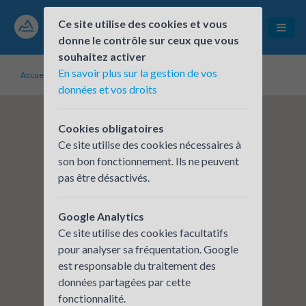
Ce site utilise des cookies et vous
donne le contrôle sur ceux que vous
souhaitez activer
En savoir plus sur la gestion de vos
Accueil
Établissements inscrits
CERA - GRIGNY
données et vos droits
Cookies obligatoires
Ce site utilise des cookies nécessaires à
son bon fonctionnement. Ils ne peuvent
pas être désactivés.
Google Analytics
Ce site utilise des cookies facultatifs
pour analyser sa fréquentation. Google
est responsable du traitement des
données partagées par cette
fonctionnalité.