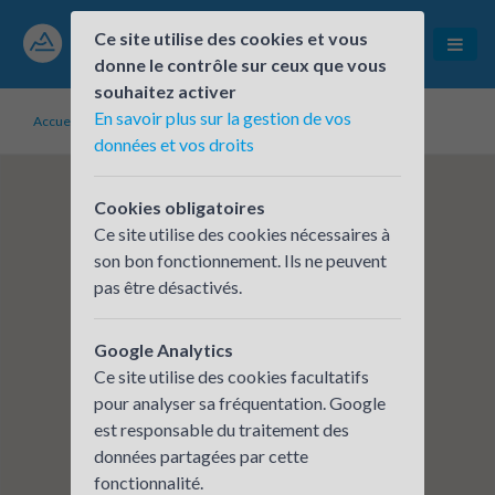
Ce site utilise des cookies et vous
donne le contrôle sur ceux que vous
souhaitez activer
En savoir plus sur la gestion de vos
Accueil
Établissements inscrits
CERA - LAGNIEU
données et vos droits
Cookies obligatoires
Ce site utilise des cookies nécessaires à
son bon fonctionnement. Ils ne peuvent
pas être désactivés.
Google Analytics
Ce site utilise des cookies facultatifs
pour analyser sa fréquentation. Google
est responsable du traitement des
données partagées par cette
fonctionnalité.