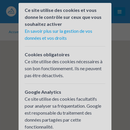
Ce site utilise des cookies et vous
donne le contrôle sur ceux que vous
souhaitez activer
En savoir plus sur la gestion de vos
Accueil
Établissements inscrits
CERA - SAINT PRIEST 1
données et vos droits
Cookies obligatoires
Ce site utilise des cookies nécessaires à
son bon fonctionnement. Ils ne peuvent
pas être désactivés.
Google Analytics
Ce site utilise des cookies facultatifs
pour analyser sa fréquentation. Google
est responsable du traitement des
données partagées par cette
fonctionnalité.