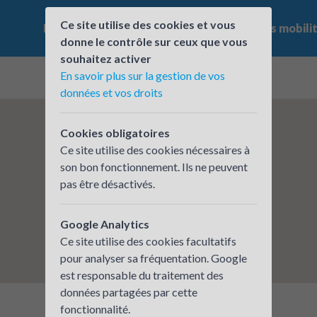
Ce site utilise des cookies et vous
Le challenge
Qui participe ?
Les offres mobili
donne le contrôle sur ceux que vous
souhaitez activer
En savoir plus sur la gestion de vos
données et vos droits
Cookies obligatoires
Ce site utilise des cookies nécessaires à
son bon fonctionnement. Ils ne peuvent
pas être désactivés.
Google Analytics
Ce site utilise des cookies facultatifs
pour analyser sa fréquentation. Google
est responsable du traitement des
données partagées par cette
fonctionnalité.