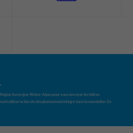
r
a Région Auvergne-Rhône-Alpes pour vous envoyer les lettres
ent utiliser le lien de désabonnement intégré dans la newsletter.
En