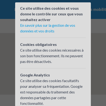
Ce site utilise des cookies et vous
Le challenge
Qui participe ?
Les offres mobili
donne le contrôle sur ceux que vous
souhaitez activer
En savoir plus sur la gestion de vos
données et vos droits
Cookies obligatoires
Ce site utilise des cookies nécessaires à
son bon fonctionnement. Ils ne peuvent
pas être désactivés.
Google Analytics
Ce site utilise des cookies facultatifs
pour analyser sa fréquentation. Google
est responsable du traitement des
données partagées par cette
fonctionnalité.