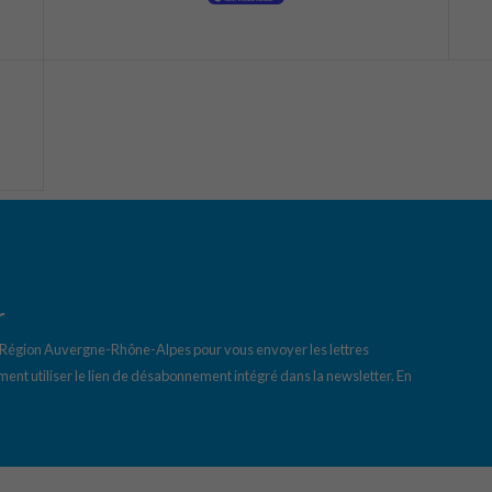
r
a Région Auvergne-Rhône-Alpes pour vous envoyer les lettres
ent utiliser le lien de désabonnement intégré dans la newsletter.
En