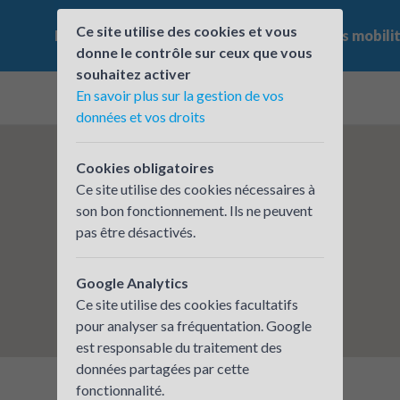
Ce site utilise des cookies et vous
Le challenge
Qui participe ?
Les offres mobili
donne le contrôle sur ceux que vous
souhaitez activer
En savoir plus sur la gestion de vos
données et vos droits
Cookies obligatoires
Ce site utilise des cookies nécessaires à
son bon fonctionnement. Ils ne peuvent
pas être désactivés.
Google Analytics
Ce site utilise des cookies facultatifs
pour analyser sa fréquentation. Google
est responsable du traitement des
données partagées par cette
fonctionnalité.