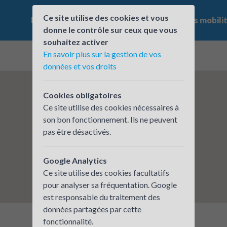
Ce site utilise des cookies et vous
Le challenge
Qui participe ?
Les offres mobili
donne le contrôle sur ceux que vous
souhaitez activer
En savoir plus sur la gestion de vos
données et vos droits
Cookies obligatoires
Ce site utilise des cookies nécessaires à
son bon fonctionnement. Ils ne peuvent
pas être désactivés.
Google Analytics
Ce site utilise des cookies facultatifs
pour analyser sa fréquentation. Google
est responsable du traitement des
données partagées par cette
fonctionnalité.