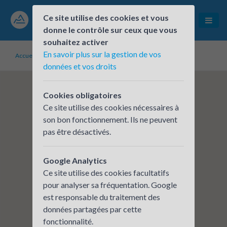
Ce site utilise des cookies et vous
donne le contrôle sur ceux que vous
souhaitez activer
En savoir plus sur la gestion de vos
Accueil
Établissements inscrits
CERA - VOREPPE
données et vos droits
Cookies obligatoires
Ce site utilise des cookies nécessaires à
son bon fonctionnement. Ils ne peuvent
pas être désactivés.
Google Analytics
Ce site utilise des cookies facultatifs
pour analyser sa fréquentation. Google
est responsable du traitement des
données partagées par cette
fonctionnalité.