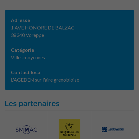
Adresse
1 AVE HONORE DE BALZAC
38340 Voreppe
Catégorie
Villes moyennes
Contact local
L'AGEDEN sur l'aire grenobloise
Les partenaires