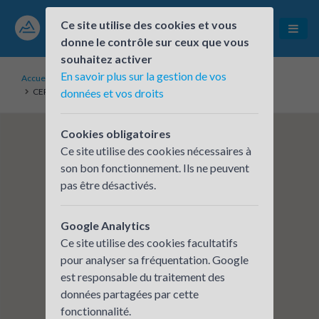
Ce site utilise des cookies et vous
donne le contrôle sur ceux que vous
souhaitez activer
En savoir plus sur la gestion de vos
Accueil
Établissements inscrits
CERFRANCE DES SAVOIE BONNEVILLE
données et vos droits
Cookies obligatoires
Ce site utilise des cookies nécessaires à
son bon fonctionnement. Ils ne peuvent
pas être désactivés.
Google Analytics
Ce site utilise des cookies facultatifs
pour analyser sa fréquentation. Google
est responsable du traitement des
données partagées par cette
fonctionnalité.