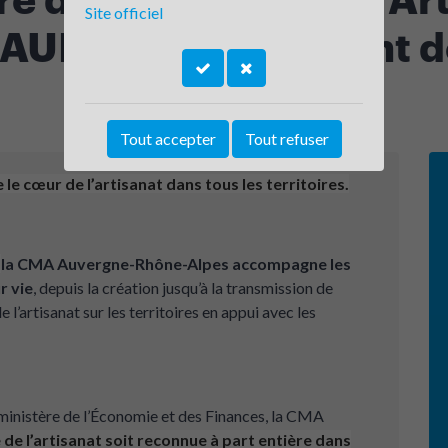
Site officiel
 AURA - Département d
Tout accepter
Tout refuser
e cœur de l’artisanat dans tous les territoires.
,
la CMA Auvergne-Rhône-Alpes accompagne les
r vie
, depuis la création jusqu’à la transmission de
 l’artisanat sur les territoires en appui avec les
 ministère de l’Économie et des Finances, la CMA
e de l’artisanat soit reconnue à part entière dans