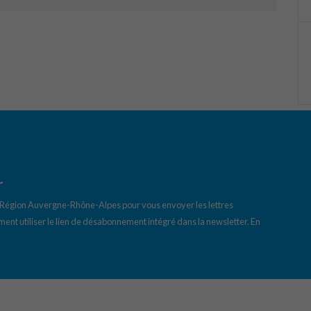
r
a Région Auvergne-Rhône-Alpes pour vous envoyer les lettres
ent utiliser le lien de désabonnement intégré dans la newsletter.
En