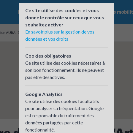
Ce site utilise des cookies et vous
Le challenge
Qui participe ?
Les offres mobili
donne le contrôle sur ceux que vous
souhaitez activer
En savoir plus sur la gestion de vos
gion AURA - Département de la LOIRE
données et vos droits
Cookies obligatoires
Ce site utilise des cookies nécessaires à
son bon fonctionnement. Ils ne peuvent
pas être désactivés.
Google Analytics
Ce site utilise des cookies facultatifs
pour analyser sa fréquentation. Google
est responsable du traitement des
données partagées par cette
 de Métiers et de l'Ar
fonctionnalité.