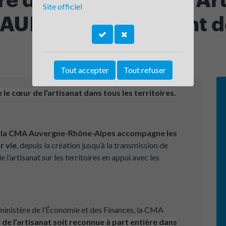
Site officiel
 AURA - Département d
Tout accepter
Tout refuser
e cœur de l’artisanat dans tous les territoires.
,
la CMA Auvergne-Rhône-Alpes accompagne les
r vie
, depuis la création jusqu’à la transmission de
 l’artisanat sur les territoires en appui avec les
 ministère de l’Économie et des Finances, la CMA
e de l’artisanat soit reconnue à part entière dans