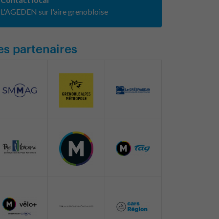
L'AGEDEN sur l'aire grenobloise
es partenaires