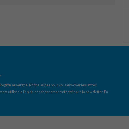
r
a Région Auvergne-Rhône-Alpes pour vous envoyer les lettres
ent utiliser le lien de désabonnement intégré dans la newsletter.
En