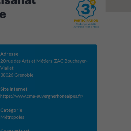
e
Adresse
20 rue des Arts et Métiers, ZAC Bouchayer-
Viallet
38026 Grenoble
Site Internet
https://www.cma-auvergnerhonealpes.fr/
Catégorie
Métropoles
Contact local