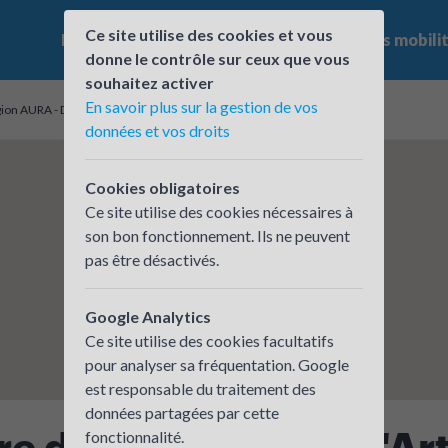
Ce site utilise des cookies et vous
Le challenge
Qui participe ?
Les offres mobili
donne le contrôle sur ceux que vous
souhaitez activer
En savoir plus sur la gestion de vos
gion AURA - Département de l'ISERE
données et vos droits
Cookies obligatoires
Ce site utilise des cookies nécessaires à
son bon fonctionnement. Ils ne peuvent
pas être désactivés.
Google Analytics
Ce site utilise des cookies facultatifs
pour analyser sa fréquentation. Google
est responsable du traitement des
données partagées par cette
 de Métiers et de l'Ar
fonctionnalité.