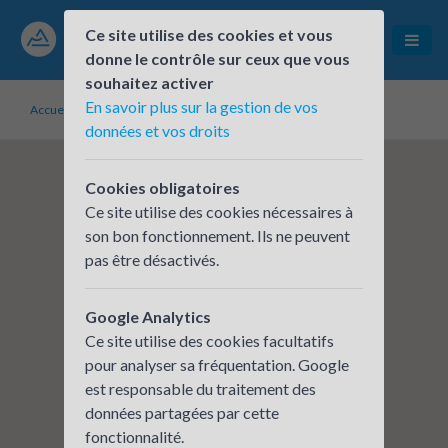
Ce site utilise des cookies et vous
donne le contrôle sur ceux que vous
souhaitez activer
En savoir plus sur la gestion de vos
Accueil
Établissements inscrits
CHU CLERMONT FERRAND
données et vos droits
Cookies obligatoires
Ce site utilise des cookies nécessaires à
son bon fonctionnement. Ils ne peuvent
pas être désactivés.
Google Analytics
Ce site utilise des cookies facultatifs
pour analyser sa fréquentation. Google
est responsable du traitement des
données partagées par cette
fonctionnalité.