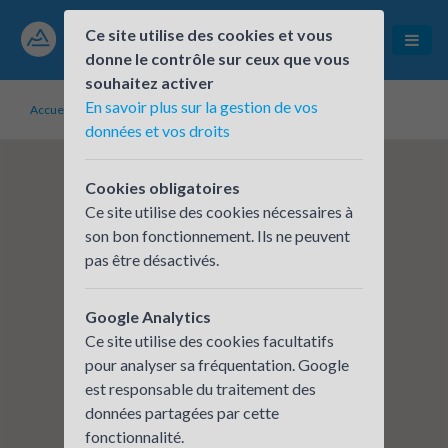
Ce site utilise des cookies et vous
donne le contrôle sur ceux que vous
souhaitez activer
En savoir plus sur la gestion de vos
Accueil
Établissements inscrits
Citiz Auvergne-Rhône-Alpes
données et vos droits
Cookies obligatoires
Ce site utilise des cookies nécessaires à
son bon fonctionnement. Ils ne peuvent
pas être désactivés.
Google Analytics
Ce site utilise des cookies facultatifs
pour analyser sa fréquentation. Google
est responsable du traitement des
données partagées par cette
fonctionnalité.