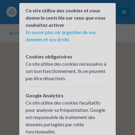
Ce site utilise des cookies et vous
donne le contrôle sur ceux que vous
souhaitez activer
En savoir plus sur la gestion de vos
Accueil
Établissements inscrits
collège Georges Pompidou
données et vos droits
Cookies obligatoires
Ce site utilise des cookies nécessaires à
son bon fonctionnement. Ils ne peuvent
pas être désactivés.
Google Analytics
Ce site utilise des cookies facultatifs
pour analyser sa fréquentation. Google
est responsable du traitement des
données partagées par cette
fonctionnalité.