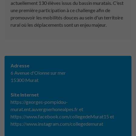
actuellement 130 élèves issus du bassin muratais. C'est
une première participation à ce challenge afin de
promouvoir les mobilités douces au sein d'un territoire
rural où les déplacements sont un enjeu majeur.
Adresse
6 Avenue d'Olonne sur mer
15300 Murat
Site Internet
https://georges-pompidou-
murat.ent.auvergnerhonealpes.fr et
https://www.facebook.com/collegedeMurat15 et
https://www.instagram.com/collegedemurat