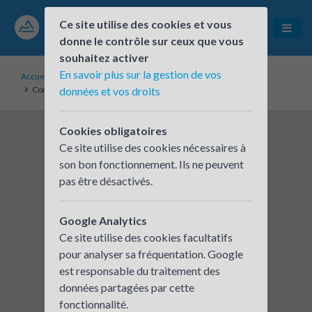
Ce site utilise des cookies et vous
donne le contrôle sur ceux que vous
souhaitez activer
En savoir plus sur la gestion de vos
Accueil
Établissements inscrits
Communauté d'Agglomération Villefranche Beaujolais Saône
données et vos droits
Cookies obligatoires
Ce site utilise des cookies nécessaires à
son bon fonctionnement. Ils ne peuvent
pas être désactivés.
Google Analytics
Ce site utilise des cookies facultatifs
pour analyser sa fréquentation. Google
est responsable du traitement des
données partagées par cette
fonctionnalité.