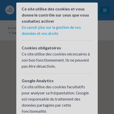
Ce site utilise des cookies et vous
donne le contrôle sur ceux que vous
souhaitez activer
En savoir plus sur la gestion de vos
Accueil
Établissements inscrits
Communauté de Communes Beaujolais Pierres Dorées
données et vos droits
Cookies obligatoires
Ce site utilise des cookies nécessaires à
son bon fonctionnement. Ils ne peuvent
pas être désactivés.
Google Analytics
Ce site utilise des cookies facultatifs
pour analyser sa fréquentation. Google
est responsable du traitement des
données partagées par cette
fonctionnalité.