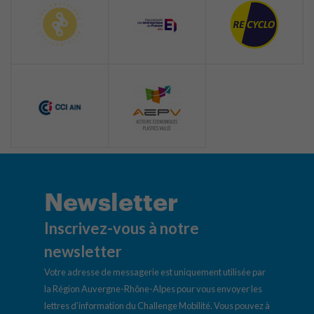
Newsletter
Inscrivez-vous à notre
newsletter
Votre adresse de messagerie est uniquement utilisée par
la Région Auvergne-Rhône-Alpes pour vous envoyer les
lettres d’information du Challenge Mobilité. Vous pouvez à