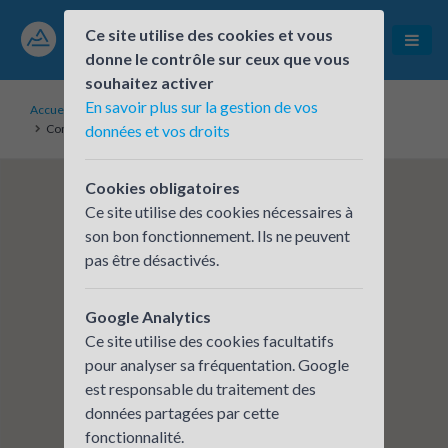
Ce site utilise des cookies et vous
donne le contrôle sur ceux que vous
souhaitez activer
En savoir plus sur la gestion de vos
Accueil
Établissements inscrits
Communauté de communes de la Plaine de l'Ain
données et vos droits
Cookies obligatoires
Ce site utilise des cookies nécessaires à
son bon fonctionnement. Ils ne peuvent
pas être désactivés.
Google Analytics
Ce site utilise des cookies facultatifs
pour analyser sa fréquentation. Google
est responsable du traitement des
données partagées par cette
fonctionnalité.