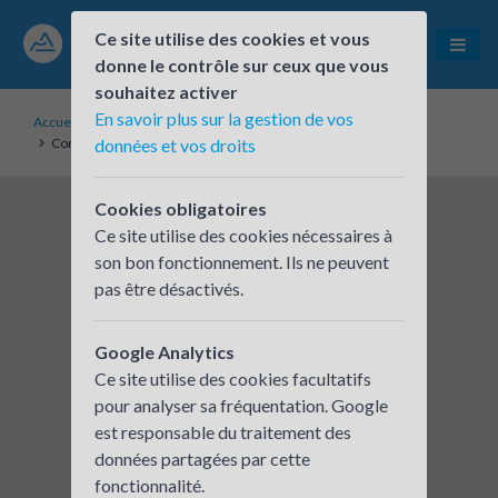
Ce site utilise des cookies et vous
donne le contrôle sur ceux que vous
souhaitez activer
En savoir plus sur la gestion de vos
Accueil
Établissements inscrits
Communauté de communes de l'Oisans
données et vos droits
Cookies obligatoires
Ce site utilise des cookies nécessaires à
son bon fonctionnement. Ils ne peuvent
pas être désactivés.
Google Analytics
Ce site utilise des cookies facultatifs
pour analyser sa fréquentation. Google
est responsable du traitement des
données partagées par cette
fonctionnalité.