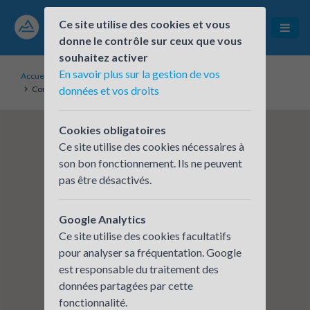
Ce site utilise des cookies et vous
donne le contrôle sur ceux que vous
souhaitez activer
En savoir plus sur la gestion de vos
Accueil
Établissements inscrits
Communauté de communes des vallons du lyonnais CCVL
données et vos droits
Cookies obligatoires
Ce site utilise des cookies nécessaires à
son bon fonctionnement. Ils ne peuvent
pas être désactivés.
Google Analytics
Ce site utilise des cookies facultatifs
pour analyser sa fréquentation. Google
est responsable du traitement des
données partagées par cette
fonctionnalité.