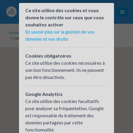
Ce site utilise des cookies et vous
donne le contrôle sur ceux que vous
souhaitez activer
En savoir plus sur la gestion de vos
Accueil
Établissements inscrits
Communauté de Communes Les Versants d'Aime
données et vos droits
Cookies obligatoires
Ce site utilise des cookies nécessaires à
son bon fonctionnement. Ils ne peuvent
pas être désactivés.
Google Analytics
Ce site utilise des cookies facultatifs
pour analyser sa fréquentation. Google
est responsable du traitement des
données partagées par cette
fonctionnalité.