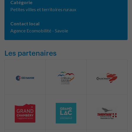
Catégorie
Petites villes et territoires ruraux
Contact local
Agence Ecomobilité - Savoie
Les partenaires