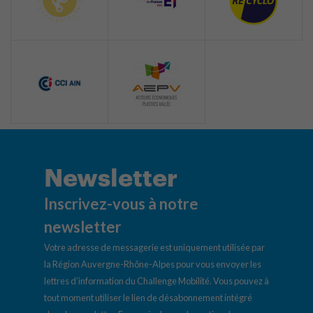
Newsletter
Inscrivez-vous à notre
newsletter
Votre adresse de messagerie est uniquement utilisée par
la Région Auvergne-Rhône-Alpes pour vous envoyer les
lettres d’information du Challenge Mobilité. Vous pouvez à
tout moment utiliser le lien de désabonnement intégré