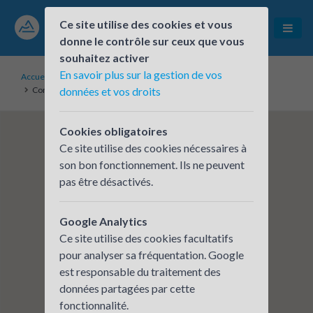
Ce site utilise des cookies et vous
donne le contrôle sur ceux que vous
souhaitez activer
En savoir plus sur la gestion de vos
Accueil
Établissements inscrits
Communauté de Communes Val de Saône Centre
données et vos droits
Cookies obligatoires
Ce site utilise des cookies nécessaires à
son bon fonctionnement. Ils ne peuvent
pas être désactivés.
Google Analytics
Ce site utilise des cookies facultatifs
pour analyser sa fréquentation. Google
est responsable du traitement des
données partagées par cette
fonctionnalité.