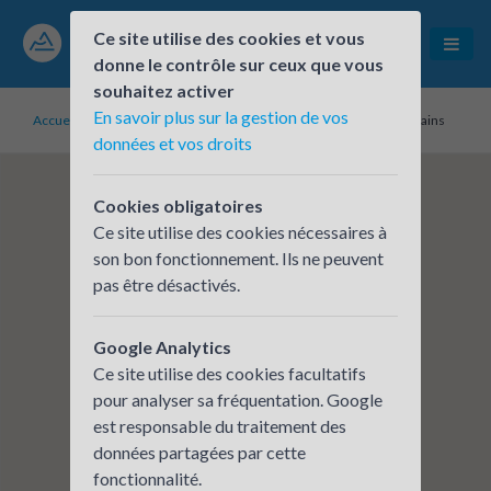
Ce site utilise des cookies et vous
donne le contrôle sur ceux que vous
souhaitez activer
En savoir plus sur la gestion de vos
Accueil
Établissements inscrits
Commune de Divonne-les-Bains
données et vos droits
Cookies obligatoires
Ce site utilise des cookies nécessaires à
son bon fonctionnement. Ils ne peuvent
pas être désactivés.
Google Analytics
Ce site utilise des cookies facultatifs
pour analyser sa fréquentation. Google
est responsable du traitement des
données partagées par cette
fonctionnalité.