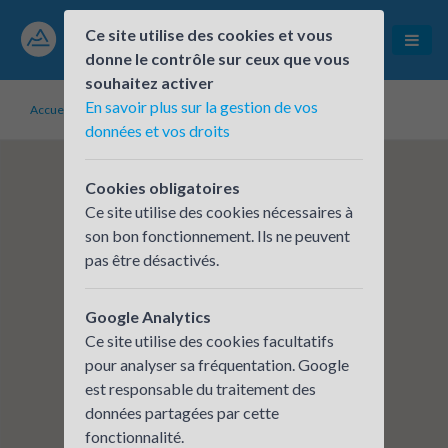
Ce site utilise des cookies et vous
donne le contrôle sur ceux que vous
souhaitez activer
En savoir plus sur la gestion de vos
Accueil
Établissements inscrits
Commune de Saint-Fons
données et vos droits
Cookies obligatoires
Ce site utilise des cookies nécessaires à
son bon fonctionnement. Ils ne peuvent
pas être désactivés.
Google Analytics
Ce site utilise des cookies facultatifs
pour analyser sa fréquentation. Google
est responsable du traitement des
données partagées par cette
fonctionnalité.