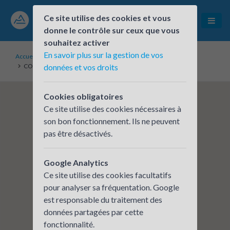
Ce site utilise des cookies et vous
donne le contrôle sur ceux que vous
souhaitez activer
En savoir plus sur la gestion de vos
Accueil
Établissements inscrits
COMMUNE DE TOURNON-SUR-RHONE
données et vos droits
Cookies obligatoires
Ce site utilise des cookies nécessaires à
son bon fonctionnement. Ils ne peuvent
pas être désactivés.
Google Analytics
Ce site utilise des cookies facultatifs
pour analyser sa fréquentation. Google
est responsable du traitement des
données partagées par cette
fonctionnalité.