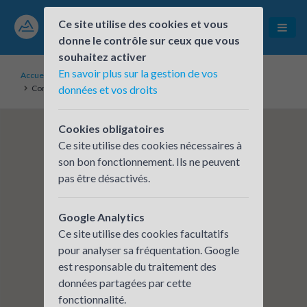
Ce site utilise des cookies et vous
donne le contrôle sur ceux que vous
souhaitez activer
En savoir plus sur la gestion de vos
Accueil
Établissements inscrits
Compagnie Nationale du Rhône (CNR) - Siège
données et vos droits
Cookies obligatoires
Ce site utilise des cookies nécessaires à
son bon fonctionnement. Ils ne peuvent
pas être désactivés.
Google Analytics
Ce site utilise des cookies facultatifs
pour analyser sa fréquentation. Google
est responsable du traitement des
données partagées par cette
fonctionnalité.