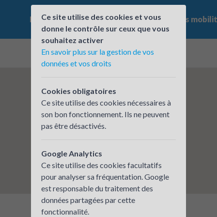
Ce site utilise des cookies et vous
Le challenge
Qui participe ?
Les offres mobili
donne le contrôle sur ceux que vous
souhaitez activer
En savoir plus sur la gestion de vos
données et vos droits
Cookies obligatoires
Ce site utilise des cookies nécessaires à
son bon fonctionnement. Ils ne peuvent
pas être désactivés.
Google Analytics
Ce site utilise des cookies facultatifs
pour analyser sa fréquentation. Google
est responsable du traitement des
données partagées par cette
fonctionnalité.