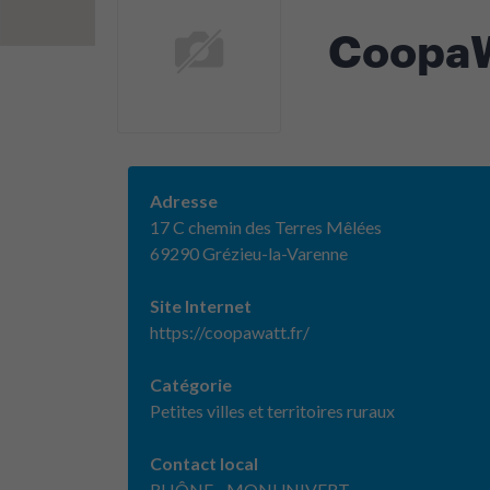
Coopa
Adresse
17 C chemin des Terres Mêlées
69290 Grézieu-la-Varenne
Site Internet
https://coopawatt.fr/
Catégorie
Petites villes et territoires ruraux
Contact local
RHÔNE - MONUNIVERT