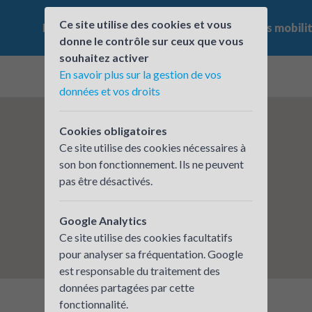
Ce site utilise des cookies et vous
Le challenge
Qui participe ?
Les offres mobili
donne le contrôle sur ceux que vous
souhaitez activer
En savoir plus sur la gestion de vos
données et vos droits
Cookies obligatoires
Ce site utilise des cookies nécessaires à
son bon fonctionnement. Ils ne peuvent
pas être désactivés.
Google Analytics
Ce site utilise des cookies facultatifs
pour analyser sa fréquentation. Google
est responsable du traitement des
données partagées par cette
fonctionnalité.