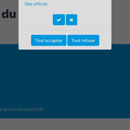
Site officiel
 du Dauphiné
Tout accepter
Tout refuser
s de la Loire (ALEC42)