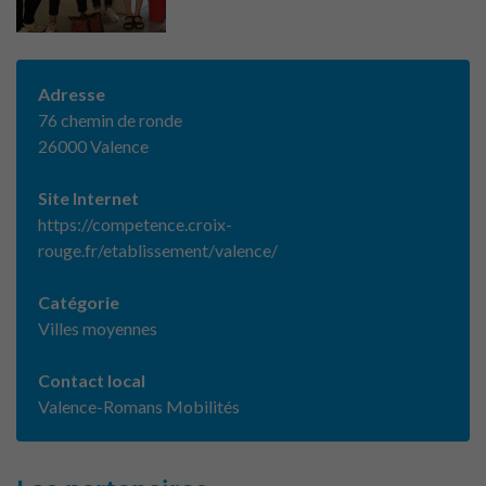
Adresse
76 chemin de ronde
26000 Valence
Site Internet
https://competence.croix-
rouge.fr/etablissement/valence/
Catégorie
Villes moyennes
Contact local
Valence-Romans Mobilités