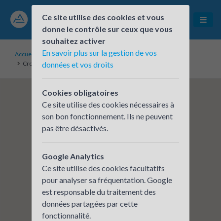
Ce site utilise des cookies et vous
donne le contrôle sur ceux que vous
souhaitez activer
En savoir plus sur la gestion de vos
Accueil
Établissements inscrits
Croix-Rouge Compétence ARA- Site de Valence
données et vos droits
Cookies obligatoires
Ce site utilise des cookies nécessaires à
son bon fonctionnement. Ils ne peuvent
pas être désactivés.
Google Analytics
Ce site utilise des cookies facultatifs
pour analyser sa fréquentation. Google
est responsable du traitement des
données partagées par cette
fonctionnalité.