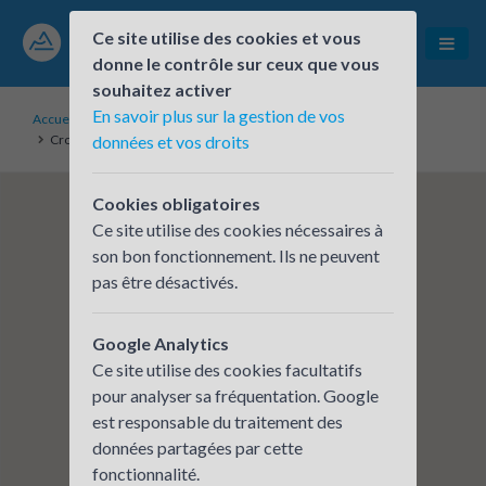
Ce site utilise des cookies et vous
donne le contrôle sur ceux que vous
souhaitez activer
En savoir plus sur la gestion de vos
Accueil
Établissements inscrits
Croix-Rouge Compétence - Site de Moulins
données et vos droits
Cookies obligatoires
Ce site utilise des cookies nécessaires à
son bon fonctionnement. Ils ne peuvent
pas être désactivés.
Google Analytics
Ce site utilise des cookies facultatifs
pour analyser sa fréquentation. Google
est responsable du traitement des
données partagées par cette
fonctionnalité.