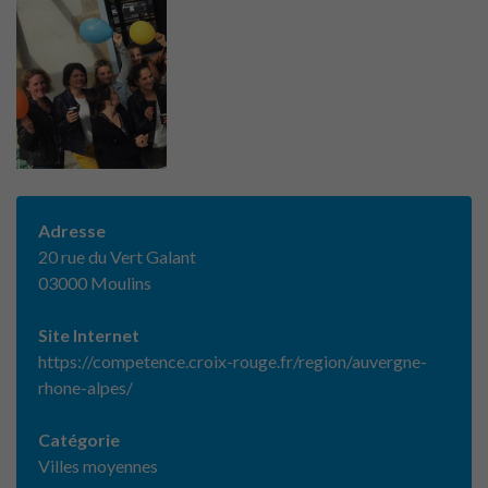
Adresse
20 rue du Vert Galant
03000 Moulins
Site Internet
https://competence.croix-rouge.fr/region/auvergne-
rhone-alpes/
Catégorie
Villes moyennes