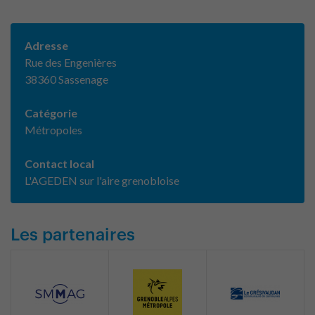
Adresse
Rue des Engenières
38360 Sassenage
Catégorie
Métropoles
Contact local
L'AGEDEN sur l'aire grenobloise
Les partenaires