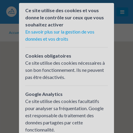
Ce site utilise des cookies et vous
donne le contrôle sur ceux que vous
souhaitez activer
En savoir plus sur la gestion de vos
Accueil
Établissements inscrits
DANISCO FRANCE SAS
données et vos droits
Cookies obligatoires
Ce site utilise des cookies nécessaires à
son bon fonctionnement. Ils ne peuvent
pas être désactivés.
Google Analytics
Ce site utilise des cookies facultatifs
pour analyser sa fréquentation. Google
est responsable du traitement des
données partagées par cette
fonctionnalité.