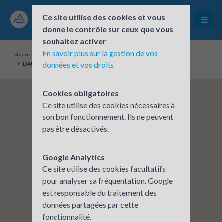
Ce site utilise des cookies et vous
donne le contrôle sur ceux que vous
souhaitez activer
En savoir plus sur la gestion de vos
Accueil
Établissements inscrits
DAUPHINE LIBERE BOURG SAINT MAURICE
données et vos droits
Cookies obligatoires
Ce site utilise des cookies nécessaires à
son bon fonctionnement. Ils ne peuvent
pas être désactivés.
Google Analytics
Ce site utilise des cookies facultatifs
pour analyser sa fréquentation. Google
est responsable du traitement des
données partagées par cette
fonctionnalité.