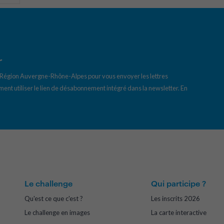
r
a Région Auvergne-Rhône-Alpes pour vous envoyer les lettres
ent utiliser le lien de désabonnement intégré dans la newsletter.
En
Le challenge
Qui participe ?
Qu'est ce que c'est ?
Les inscrits 2026
Le challenge en images
La carte interactive