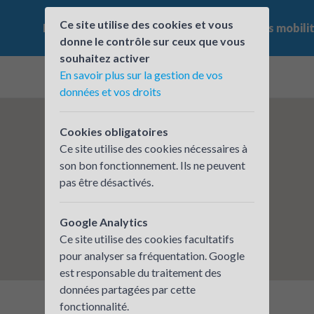
Ce site utilise des cookies et vous
Le challenge
Qui participe ?
Les offres mobili
donne le contrôle sur ceux que vous
souhaitez activer
En savoir plus sur la gestion de vos
données et vos droits
Cookies obligatoires
Ce site utilise des cookies nécessaires à
son bon fonctionnement. Ils ne peuvent
pas être désactivés.
Google Analytics
Ce site utilise des cookies facultatifs
pour analyser sa fréquentation. Google
est responsable du traitement des
données partagées par cette
fonctionnalité.