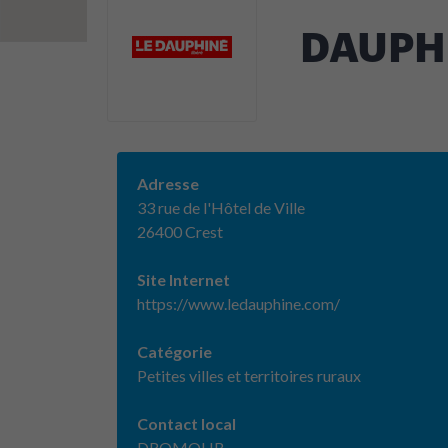
DAUPHI
Adresse
33 rue de l'Hôtel de Ville
26400 Crest
Site Internet
https://www.ledauphine.com/
Catégorie
Petites villes et territoires ruraux
Contact local
DROMOLIB