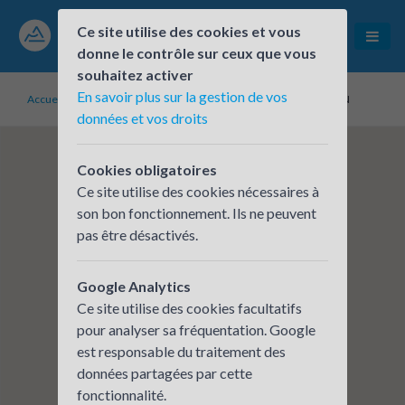
Ce site utilise des cookies et vous
donne le contrôle sur ceux que vous
souhaitez activer
En savoir plus sur la gestion de vos
Accueil
Établissements inscrits
DAUPHINE LIBERE THONON
données et vos droits
Cookies obligatoires
Ce site utilise des cookies nécessaires à
son bon fonctionnement. Ils ne peuvent
pas être désactivés.
Google Analytics
Ce site utilise des cookies facultatifs
pour analyser sa fréquentation. Google
est responsable du traitement des
données partagées par cette
fonctionnalité.