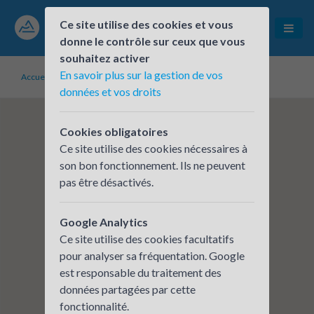
Ce site utilise des cookies et vous
donne le contrôle sur ceux que vous
souhaitez activer
En savoir plus sur la gestion de vos
Accueil
Établissements inscrits
France Travail - DD Rhône
données et vos droits
Cookies obligatoires
Ce site utilise des cookies nécessaires à
son bon fonctionnement. Ils ne peuvent
pas être désactivés.
Google Analytics
Ce site utilise des cookies facultatifs
pour analyser sa fréquentation. Google
est responsable du traitement des
données partagées par cette
fonctionnalité.