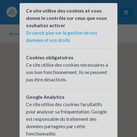
Ce site utilise des cookies et vous
donne le contrôle sur ceux que vous
souhaitez activer
En savoir plus sur la gestion de vos
Accueil
Établissements inscrits
DDETS 63
données et vos droits
Cookies obligatoires
Ce site utilise des cookies nécessaires à
son bon fonctionnement. Ils ne peuvent
pas être désactivés.
Google Analytics
Ce site utilise des cookies facultatifs
pour analyser sa fréquentation. Google
est responsable du traitement des
données partagées par cette
fonctionnalité.